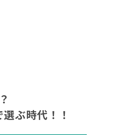
？
で選ぶ時代！！