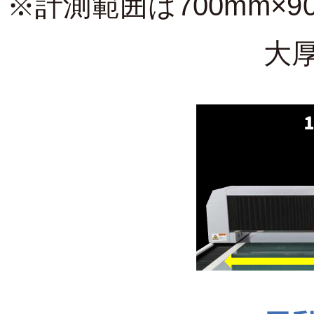
※計測範囲は700mm×
大厚