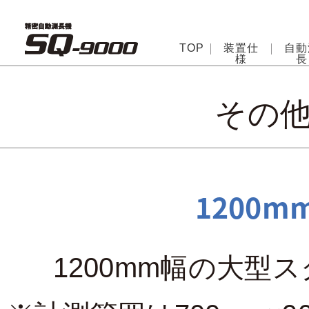
TOP
装置仕
自動
様
長
その
1200
1200mm幅の大型