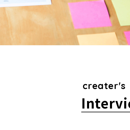
creater's
Interv